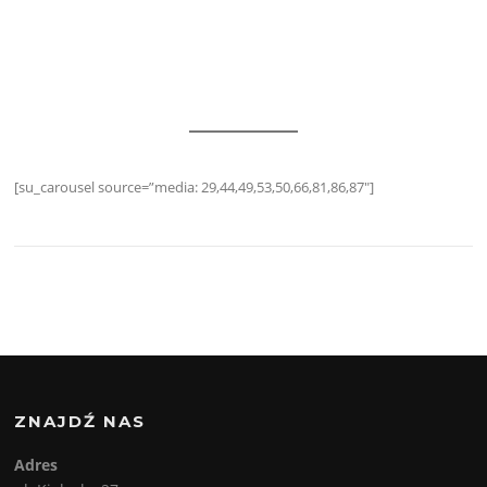
[su_carousel source=”media: 29,44,49,53,50,66,81,86,87″]
ZNAJDŹ NAS
Adres