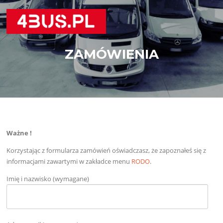
Przejdź
do
treści
ZAMÓWIENIA
Ważne !
Korzystając z formularza zamówień oświadczasz, że zapoznałeś się z
informacjami zawartymi w zakładce menu
RODO
.
Imię i nazwisko (wymagane)