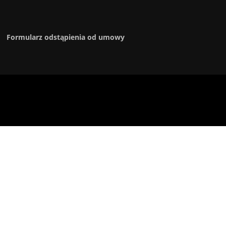
Formularz odstąpienia od umowy
Prawa autorskie © 2026 4bus.pl. Wszelkie prawa zastrzeżone.
Screenr parallax theme
autorstwa FameThemes