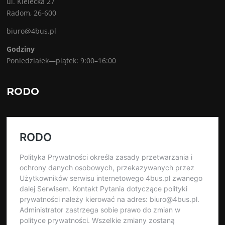
ul. Kielecka 27
Radom, 26-600
biuro@4bus.pl
Godziny
Poniedziałek—piątek: 9:00–16:00
RODO