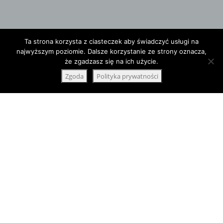
Ta strona korzysta z ciasteczek aby świadczyć usługi na
najwyższym poziomie. Dalsze korzystanie ze strony oznacza,
że zgadzasz się na ich użycie.
Zgoda
Polityka prywatności
NASZA OFERTA
SZEROKI WYBÓR CZĘŚCI
Posiadamy w ciągłej sprzedaży szeroki
asortyment:
Filtry
(filtr oleju, filtr paliwa, filtr kabinowy, filtr
przeciwpyłkowy)
Elementy układu hamulcowego
(klocki